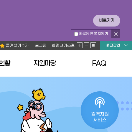
바로가기
하루동안 열지않기
즐겨찾기추가
로그인
화면크기조절
상단팝업
현황
지원마당
FAQ
원격지원
서비스