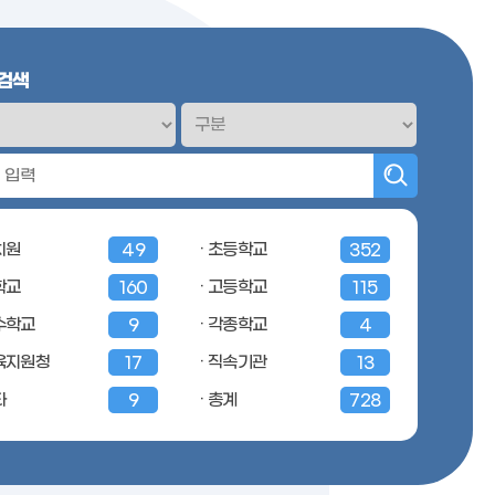
 검색
치원
· 초등학교
49
352
학교
· 고등학교
160
115
특수학교
· 각종학교
9
4
교육지원청
· 직속기관
17
13
타
· 총계
9
728