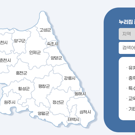
누리집
고성군
양구군
천시
속초시
인제군
양양군
춘천시
· 유
홍천군
· 중
강릉시
평창군
· 
횡성군
동해시
· 
원주시
정선군
· 기
삼척시
영월군
태백시