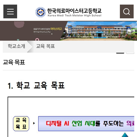
색
닫
기
교
학교소개
교육 목표
육
목
교육 목표
표