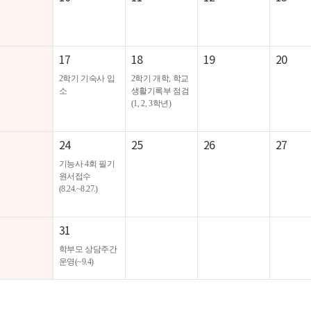
17
18
19
20
2학기 기숙사 입
2학기 개학, 학교
소
생활기록부 점검
(1, 2, 3학년)
24
25
26
27
기능사 4회 필기
원서접수
(8.24.~8.27.)
31
학부모 상담주간
운영(~9.4)