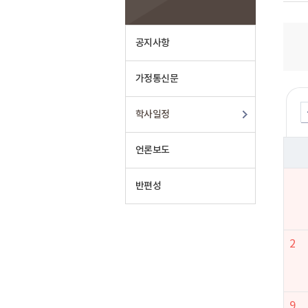
공지사항
가정통신문
학사일정
언론보도
반편성
2
9