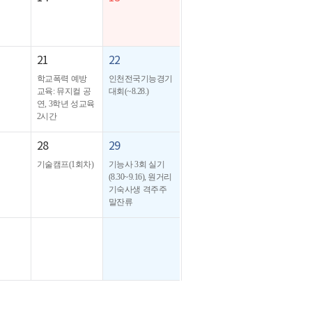
21
22
학교폭력 예방
인천전국기능경기
교육: 뮤지컬 공
대회(~8.28.)
연, 3학년 성교육
2시간
28
29
기술캠프(1회차)
기능사 3회 실기
(8.30~9.16), 원거리
기숙사생 격주주
말잔류