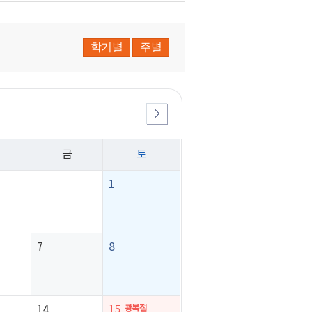
학기별
주별
금
토
1
7
8
14
15
광복절