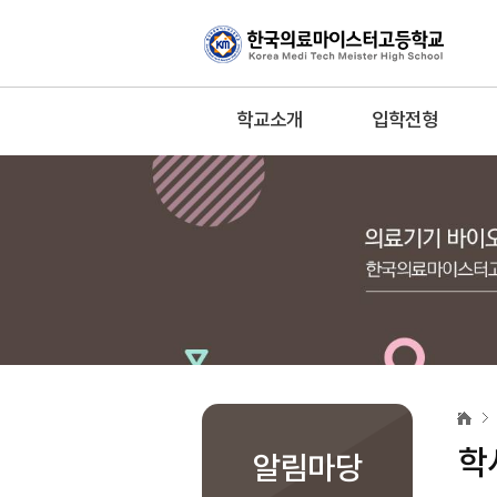
학교소개
입학전형
학
사
일
학
정
알림마당