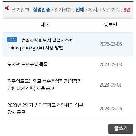
쓰기권한 :
실명인증
/ 읽기권한 :
전체
/ 게시글 보존기간 :
3년
제목
등록일
범죄경력회보서 발급시스템
2026-03-05
(crims.police.go.kr) 사용 방법
도서관 도서구입 목록
2023-09-08
원주의료고등학교 특수운영직군(당직전
2023-09-01
담원 대체인력) 채용 공고
2023년 2학기 방과후학교 개인위탁 외부
2023-08-16
강사 공모
글쓰기